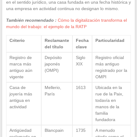
en el sentido jurídico, una casa fundada en una fecha histórica y
una empresa en actividad continua no designan lo mismo.
También recomendado :
Cómo la digitalización transforma el
mundo del trabajo: el ejemplo de la RATP
Criterio
Reclamante
Fecha
Particularidad
del título
clave
Registro de
Depósito
Siglo
Registro oficial
marca más
japonés
XIX
más antiguo
antiguo aún
(OMPI)
registrado por la
vigente
OMPI
Casa de
Mellerio,
1613
Ubicada en la
joyería más
París
rue de la Paix,
antigua en
todavía en
actividad
manos de la
familia
fundadora
Antigüedad
Blancpain
1735
A menudo
reclamada en
citada como el