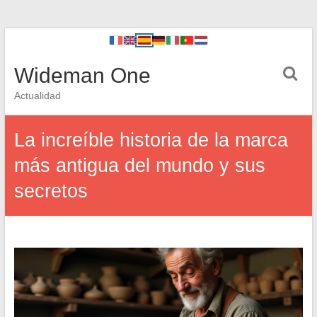
Wideman One
Actualidad
La increíble historia de la marca
más antigua del mundo y sus
secretos