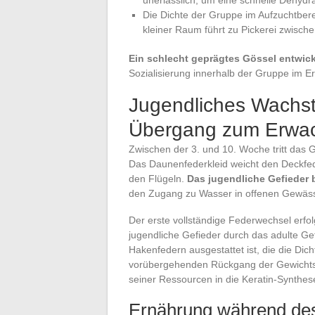
unerlässlich, um eine schnelle Dehydr
Die Dichte der Gruppe im Aufzuchtbere
kleiner Raum führt zu Pickerei zwisch
Ein schlecht geprägtes Gössel entwick
Sozialisierung innerhalb der Gruppe im E
Jugendliches Wachs
Übergang zum Erwac
Zwischen der 3. und 10. Woche tritt das 
Das Daunenfederkleid weicht den Deckfe
den Flügeln.
Das jugendliche Gefieder 
den Zugang zu Wasser in offenen Gewäss
Der erste vollständige Federwechsel erfo
jugendliche Gefieder durch das adulte Gef
Hakenfedern ausgestattet ist, die die Dich
vorübergehenden Rückgang der Gewichts
seiner Ressourcen in die Keratin-Synthese
Ernährung während d