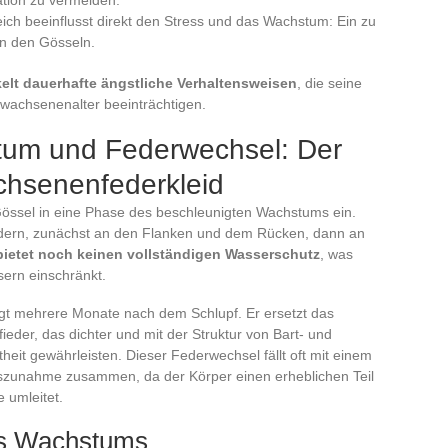
ation zu vermeiden.
ich beeinflusst direkt den Stress und das Wachstum: Ein zu
en den Gösseln.
elt dauerhafte ängstliche Verhaltensweisen
, die seine
rwachsenenalter beeinträchtigen.
tum und Federwechsel: Der
hsenenfederkleid
Gössel in eine Phase des beschleunigten Wachstums ein.
dern, zunächst an den Flanken und dem Rücken, dann an
bietet noch keinen vollständigen Wasserschutz
, was
ern einschränkt.
lgt mehrere Monate nach dem Schlupf. Er ersetzt das
ieder, das dichter und mit der Struktur von Bart- und
theit gewährleisten. Dieser Federwechsel fällt oft mit einem
zunahme zusammen, da der Körper einen erheblichen Teil
 umleitet.
es Wachstums