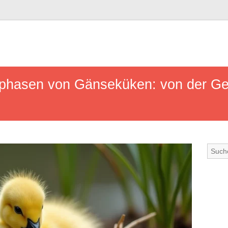
sphasen von Gänseküken: von der Ge