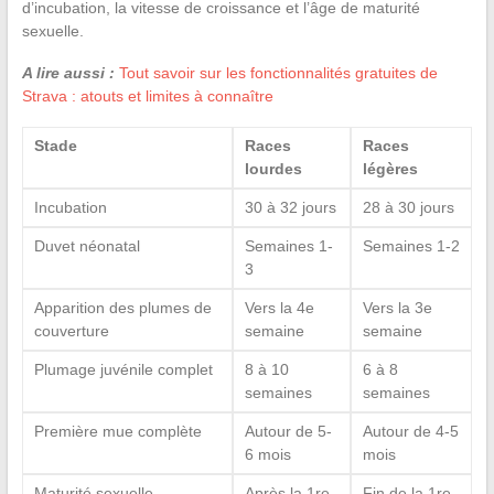
d’incubation, la vitesse de croissance et l’âge de maturité
sexuelle.
A lire aussi :
Tout savoir sur les fonctionnalités gratuites de
Strava : atouts et limites à connaître
Stade
Races
Races
lourdes
légères
Incubation
30 à 32 jours
28 à 30 jours
Duvet néonatal
Semaines 1-
Semaines 1-2
3
Apparition des plumes de
Vers la 4e
Vers la 3e
couverture
semaine
semaine
Plumage juvénile complet
8 à 10
6 à 8
semaines
semaines
Première mue complète
Autour de 5-
Autour de 4-5
6 mois
mois
Maturité sexuelle
Après la 1re
Fin de la 1re