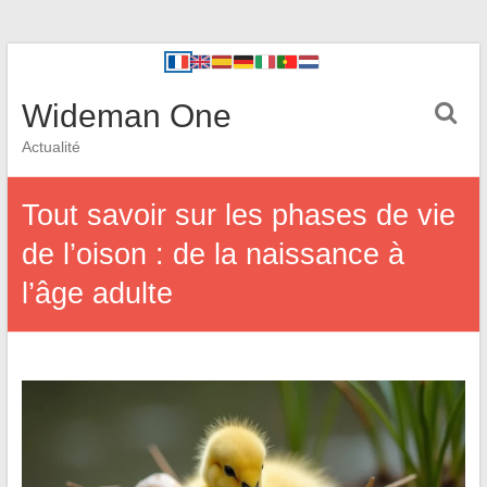
Wideman One
Actualité
Tout savoir sur les phases de vie
de l’oison : de la naissance à
l’âge adulte