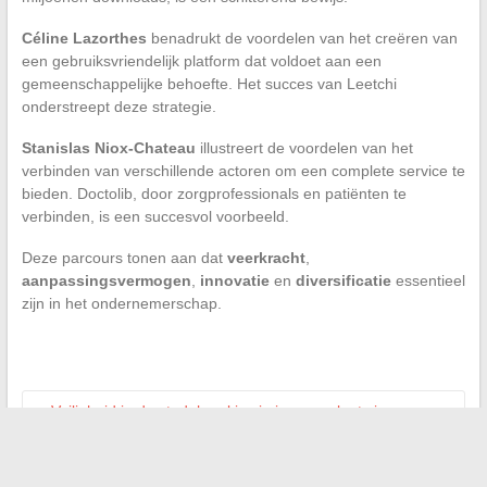
Céline Lazorthes
benadrukt de voordelen van het creëren van
een gebruiksvriendelijk platform dat voldoet aan een
gemeenschappelijke behoefte. Het succes van Leetchi
onderstreept deze strategie.
Stanislas Niox-Chateau
illustreert de voordelen van het
verbinden van verschillende actoren om een complete service te
bieden. Doctolib, door zorgprofessionals en patiënten te
verbinden, is een succesvol voorbeeld.
Deze parcours tonen aan dat
veerkracht
,
aanpassingsvermogen
,
innovatie
en
diversificatie
essentieel
zijn in het ondernemerschap.
←
Veiligheid in de stad: hoe kies je je woonplaats in
Colombes?
Productiviteitsoptimalisatie: effectieve strategieën van grote