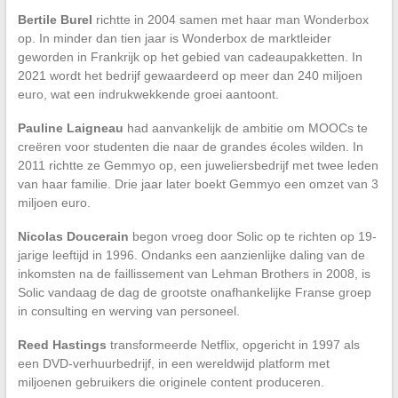
Bertile Burel
richtte in 2004 samen met haar man Wonderbox
op. In minder dan tien jaar is Wonderbox de marktleider
geworden in Frankrijk op het gebied van cadeaupakketten. In
2021 wordt het bedrijf gewaardeerd op meer dan 240 miljoen
euro, wat een indrukwekkende groei aantoont.
Pauline Laigneau
had aanvankelijk de ambitie om MOOCs te
creëren voor studenten die naar de grandes écoles wilden. In
2011 richtte ze Gemmyo op, een juweliersbedrijf met twee leden
van haar familie. Drie jaar later boekt Gemmyo een omzet van 3
miljoen euro.
Nicolas Doucerain
begon vroeg door Solic op te richten op 19-
jarige leeftijd in 1996. Ondanks een aanzienlijke daling van de
inkomsten na de faillissement van Lehman Brothers in 2008, is
Solic vandaag de dag de grootste onafhankelijke Franse groep
in consulting en werving van personeel.
Reed Hastings
transformeerde Netflix, opgericht in 1997 als
een DVD-verhuurbedrijf, in een wereldwijd platform met
miljoenen gebruikers die originele content produceren.