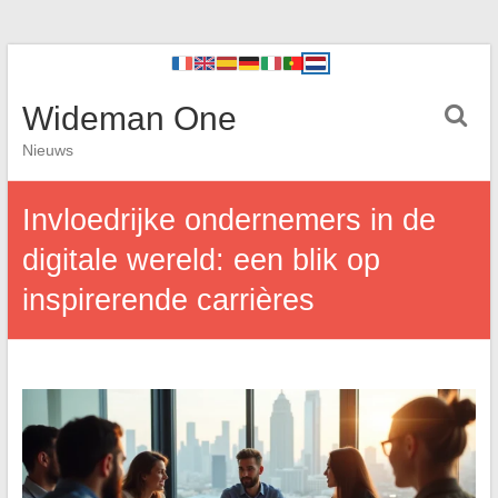
Wideman One
Nieuws
Invloedrijke ondernemers in de
digitale wereld: een blik op
inspirerende carrières