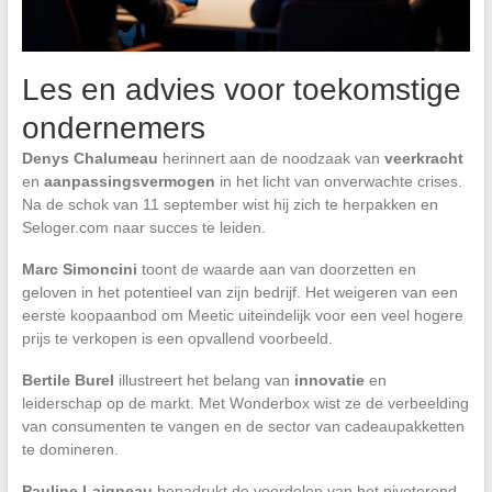
Les en advies voor toekomstige
ondernemers
Denys Chalumeau
herinnert aan de noodzaak van
veerkracht
en
aanpassingsvermogen
in het licht van onverwachte crises.
Na de schok van 11 september wist hij zich te herpakken en
Seloger.com naar succes te leiden.
Marc Simoncini
toont de waarde aan van doorzetten en
geloven in het potentieel van zijn bedrijf. Het weigeren van een
eerste koopaanbod om Meetic uiteindelijk voor een veel hogere
prijs te verkopen is een opvallend voorbeeld.
Bertile Burel
illustreert het belang van
innovatie
en
leiderschap op de markt. Met Wonderbox wist ze de verbeelding
van consumenten te vangen en de sector van cadeaupakketten
te domineren.
Pauline Laigneau
benadrukt de voordelen van het pivoterend