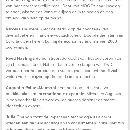
van haar oorspronkelijke idee. Door van MOOCs naar juwelen
te gaan, wist ze een kans te grijpen en in te spelen op een
onvervulde vraag op de markt.
Nicolas Doucerain
legt de nadruk op de noodzaak van
diversificatie en financiële voorzichtigheid. Door de diensten van
Solic te diversifiëren, kon hij de economische crisis van 2008
overwinnen.
Reed Hastings
demonstreert de kracht van het evolueren van
zijn businessmodel. Netflix, door over te stappen van DVD-
verhuur naar het produceren van originele content, heeft zich
weten voor te blijven op de trends in de industrie.
Augustin Paluel-Marmont
herinnert aan het belang van
merkidentiteit en
internationale expansie
. Michel en Augustin
is een voorbeeld van wereldwijde succes dankzij een sterke
identiteit en export.
Julie Chapon
toont de impact van technologie aan om te
voldoen aan de verwachtingen van consumenten. Yuka, met zijn
miljoenen downloads, is een schitterend bewijs.