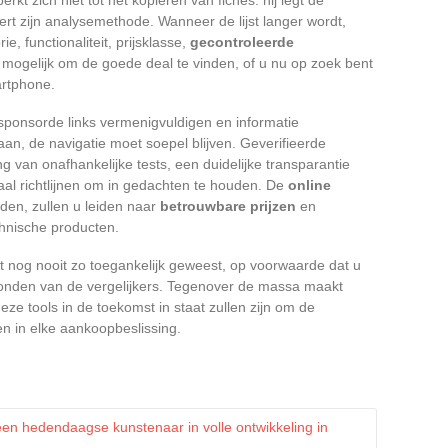
ert zijn analysemethode. Wanneer de lijst langer wordt,
, functionaliteit, prijsklasse,
gecontroleerde
mogelijk om de goede deal te vinden, of u nu op zoek bent
artphone.
sponsorde links vermenigvuldigen en informatie
aan, de navigatie moet soepel blijven. Geverifieerde
g van onafhankelijke tests, een duidelijke transparantie
aal richtlijnen om in gedachten te houden. De
online
den, zullen u leiden naar
betrouwbare prijzen
en
chnische producten.
nt nog nooit zo toegankelijk geweest, op voorwaarde dat u
rgronden van de vergelijkers. Tegenover de massa maakt
 deze tools in de toekomst in staat zullen zijn om de
len in elke aankoopbeslissing.
en hedendaagse kunstenaar in volle ontwikkeling in