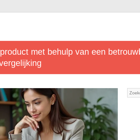
e product met behulp van een betrouw
vergelijking