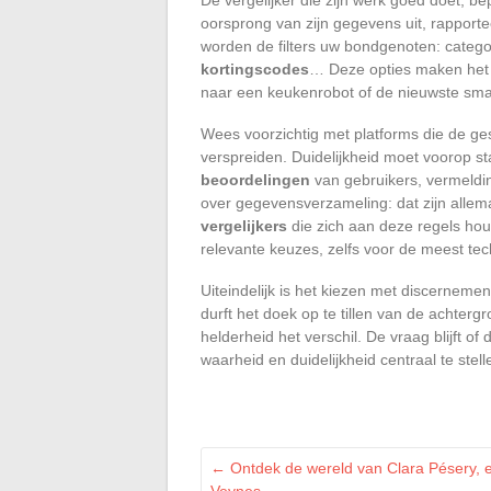
oorsprong van zijn gegevens uit, rapporte
worden de filters uw bondgenoten: categorie
kortingscodes
… Deze opties maken het 
naar een keukenrobot of de nieuwste sm
Wees voorzichtig met platforms die de ge
verspreiden. Duidelijkheid moet voorop st
beoordelingen
van gebruikers, vermeldin
over gegevensverzameling: dat zijn allem
vergelijkers
die zich aan deze regels hou
relevante keuzes, zelfs voor de meest te
Uiteindelijk is het kiezen met discerneme
durft het doek op te tillen van de achte
helderheid het verschil. De vraag blijft of
waarheid en duidelijkheid centraal te stel
←
Ontdek de wereld van Clara Pésery, e
Veynes