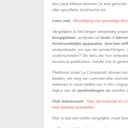
een paar klikken beloven ze een gerichte
elke specifieke technische eis.
Lees ook :
Beveiliging van gevoelige doc
Vergelijken is niet langer simpelweg prijze
koopgidsen
, analyses uit
tests
of
beoor
huishoudelijke apparaten
,
doe-het-zelf
analysekader om aan de verwachtingen, z
onderscheiden? De sites die hun selecties
keuzes te publiceren, zonder toe te geve
Platforms zoals Le Comparatif streven er
bieden, ver weg van commerciële vooroord
iedereen in staat stellen om in één oogop
logica van de
aanbiedingen
die worden w
Ook interessant :
Hoe de motoriek en o
met speelse activiteiten
Hier is wat een echte vergelijker moet bi