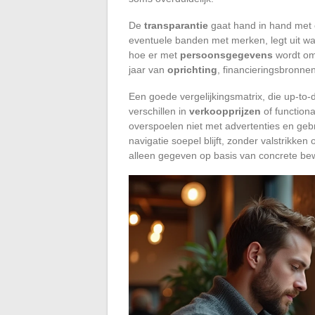
De
transparantie
gaat hand in hand met o
eventuele banden met merken, legt uit waa
hoe er met
persoonsgegevens
wordt om
jaar van
oprichting
, financieringsbronne
Een goede vergelijkingsmatrix, die up-to-d
verschillen in
verkoopprijzen
of functiona
overspoelen niet met advertenties en geb
navigatie soepel blijft, zonder valstrikken
alleen gegeven op basis van concrete bew