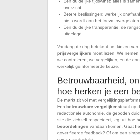
Een duidelijke tijdswinst: alles is sam
overzicht.
Betere beslissingen: werkelijk onafhan
niets wordt aan het toeval overgelaten
Een duidelijke transparantie: de rangs
uitgelegd.
Vandaag de dag betekent het kiezen van
prijsvergelijkers
moet lezen. We nemen ni
we controleren, we vergelijken, en de aa
werkelijk geïnformeerde keuze.
Betrouwbaarheid, ona
hoe herken je een be
De markt zit vol met vergelijkingsplatfor
Een
betrouwbare vergelijker
steunt op d
redactionele autonomie, de geboden duide
site die zichzelf respecteert, legt uit hoe
beoordelingen
vandaan komen. Gaat he
geverifieerde feedback? Of om een simpel
soms overduidelijk.