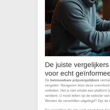
De juiste vergelijkers
voor echt geïnforme
De
betrouwbare prijsvergelijkers
vermen
vergeten. Navigeren door deze overvloed ve
ontleden. Het is niet omdat een platform 
verdient. U moet letten op de selectie va
Worden de verschillen uitgelegd? Zijn de
De vergelijker die zijn werk goed doet, bepe