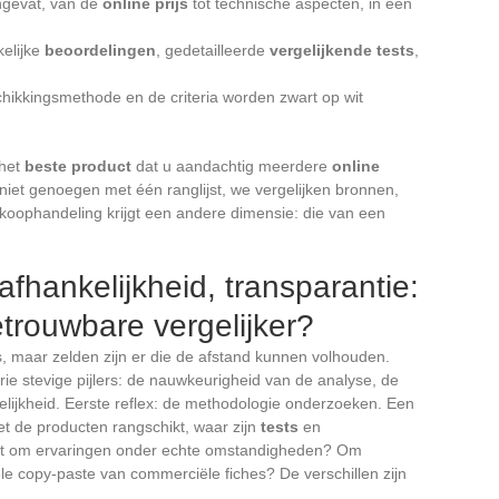
engevat, van de
online prijs
tot technische aspecten, in één
kelijke
beoordelingen
, gedetailleerde
vergelijkende tests
,
.
chikkingsmethode en de criteria worden zwart op wit
 het
beste product
dat u aandachtig meerdere
online
et genoegen met één ranglijst, we vergelijken bronnen,
nkoophandeling krijgt een andere dimensie: die van een
fhankelijkheid, transparantie:
trouwbare vergelijker?
ms, maar zelden zijn er die de afstand kunnen volhouden.
rie stevige pijlers: de nauwkeurigheid van de analyse, de
lijkheid. Eerste reflex: de methodologie onderzoeken. Een
 het de producten rangschikt, waar zijn
tests
en
t om ervaringen onder echte omstandigheden? Om
e copy-paste van commerciële fiches? De verschillen zijn