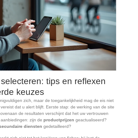
 selecteren: tips en reflexen
erde keuzes
igvuldigen zich, maar de toegankelijkheid mag de eis niet
reist dat u alert blijft. Eerste stap: de werking van de site
bovenaan de resultaten verschijnt dat het uw vertrouwen
n aanbiedingen: zijn de
productprijzen
geactualiseerd?
secundaire diensten
gedetailleerd?
rkt zich niet tot het kopiëren van fiches: hij legt de