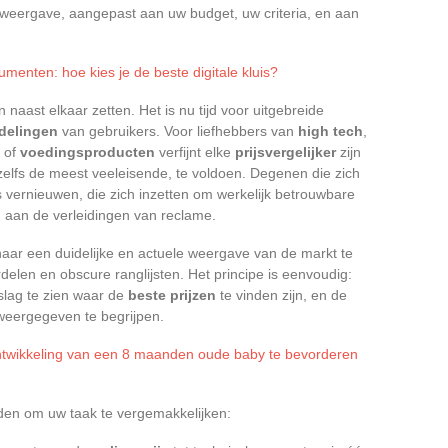
 weergave, aangepast aan uw budget, uw criteria, en aan
umenten: hoe kies je de beste digitale kluis?
n naast elkaar zetten. Het is nu tijd voor uitgebreide
delingen
van gebruikers. Voor liefhebbers van
high tech
,
of
voedingsproducten
verfijnt elke
prijsvergelijker
zijn
elfs de meest veeleisende, te voldoen. Degenen die zich
 vernieuwen, die zich inzetten om werkelijk betrouwbare
n aan de verleidingen van reclame.
naar een duidelijke en actuele weergave van de markt te
elen en obscure ranglijsten. Het principe is eenvoudig:
slag te zien waar de
beste prijzen
te vinden zijn, en de
eergegeven te begrijpen.
ntwikkeling van een 8 maanden oude baby te bevorderen
eden om uw taak te vergemakkelijken: