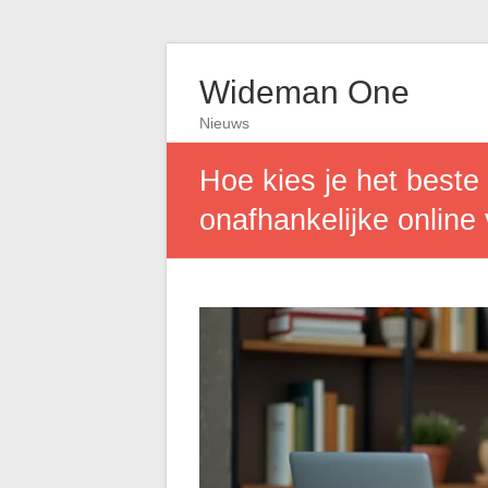
Wideman One
Nieuws
Hoe kies je het best
onafhankelijke online 