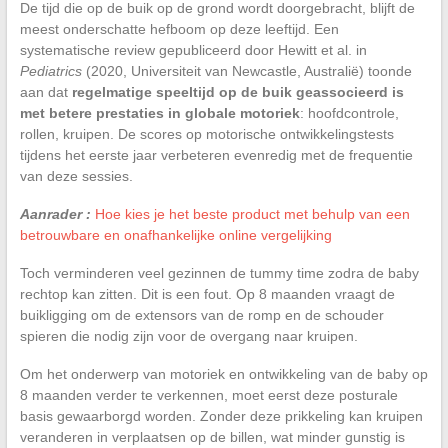
De tijd die op de buik op de grond wordt doorgebracht, blijft de
meest onderschatte hefboom op deze leeftijd. Een
systematische review gepubliceerd door Hewitt et al. in
Pediatrics
(2020, Universiteit van Newcastle, Australië) toonde
aan dat
regelmatige speeltijd op de buik geassocieerd is
met betere prestaties in globale motoriek
: hoofdcontrole,
rollen, kruipen. De scores op motorische ontwikkelingstests
tijdens het eerste jaar verbeteren evenredig met de frequentie
van deze sessies.
Aanrader :
Hoe kies je het beste product met behulp van een
betrouwbare en onafhankelijke online vergelijking
Toch verminderen veel gezinnen de tummy time zodra de baby
rechtop kan zitten. Dit is een fout. Op 8 maanden vraagt de
buikligging om de extensors van de romp en de schouder
spieren die nodig zijn voor de overgang naar kruipen.
Om het onderwerp van motoriek en ontwikkeling van de baby op
8 maanden verder te verkennen, moet eerst deze posturale
basis gewaarborgd worden. Zonder deze prikkeling kan kruipen
veranderen in verplaatsen op de billen, wat minder gunstig is