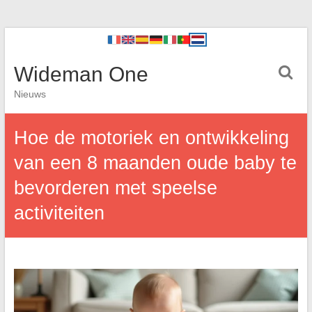
Wideman One
Nieuws
Hoe de motoriek en ontwikkeling
van een 8 maanden oude baby te
bevorderen met speelse
activiteiten