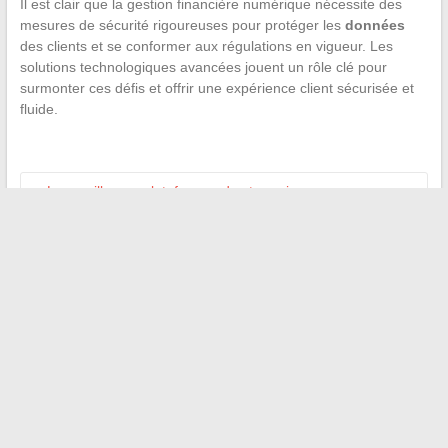
Il est clair que la gestion financière numérique nécessite des
mesures de sécurité rigoureuses pour protéger les
données
des clients et se conformer aux régulations en vigueur. Les
solutions technologiques avancées jouent un rôle clé pour
surmonter ces défis et offrir une expérience client sécurisée et
fluide.
←
Les meilleures plateformes de streaming pour un
divertissement sans fin
Comment un choix judicieux de matelas et sommier peut
améliorer la qualité de votre repos nocturne
→
Recherche