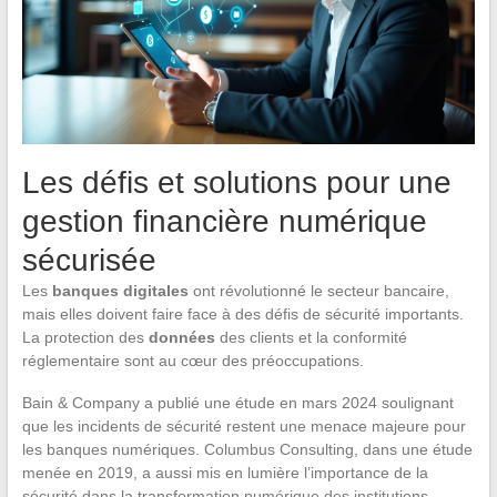
Les défis et solutions pour une
gestion financière numérique
sécurisée
Les
banques digitales
ont révolutionné le secteur bancaire,
mais elles doivent faire face à des défis de sécurité importants.
La protection des
données
des clients et la conformité
réglementaire sont au cœur des préoccupations.
Bain & Company a publié une étude en mars 2024 soulignant
que les incidents de sécurité restent une menace majeure pour
les banques numériques. Columbus Consulting, dans une étude
menée en 2019, a aussi mis en lumière l’importance de la
sécurité dans la transformation numérique des institutions