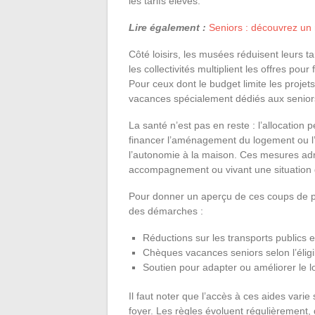
les tarifs élevés.
Lire également :
Seniors : découvrez un 
Côté loisirs, les musées réduisent leurs t
les collectivités multiplient les offres pour 
Pour ceux dont le budget limite les proj
vacances spécialement dédiés aux seniors, 
La santé n’est pas en reste : l’allocatio
financer l’aménagement du logement ou l’a
l’autonomie à la maison. Ces mesures adr
accompagnement ou vivant une situation de
Pour donner un aperçu de ces coups de pou
des démarches :
Réductions sur les transports publics et 
Chèques vacances seniors selon l’éligib
Soutien pour adapter ou améliorer le 
Il faut noter que l’accès à ces aides varie 
foyer. Les règles évoluent régulièrement, 