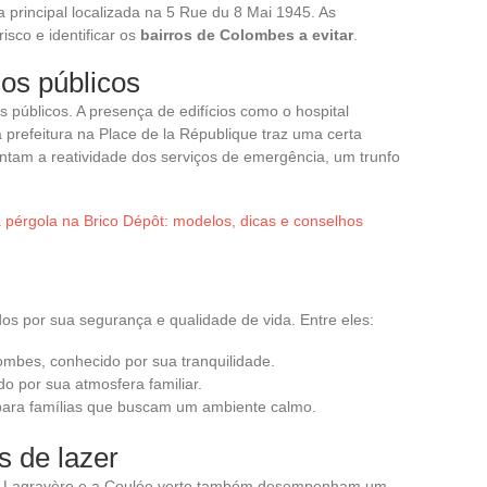
a principal localizada na 5 Rue du 8 Mai 1945. As
risco e identificar os
bairros de Colombes a evitar
.
os públicos
s públicos. A presença de edifícios como o hospital
 prefeitura na Place de la République traz uma certa
entam a reatividade dos serviços de emergência, um trunfo
pérgola na Brico Dépôt: modelos, dicas e conselhos
s por sua segurança e qualidade de vida. Entre eles:
lombes, conhecido por sua tranquilidade.
do por sua atmosfera familiar.
al para famílias que buscam um ambiente calmo.
s de lazer
e Lagravère e a Coulée verte também desempenham um