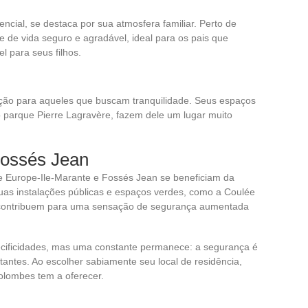
encial, se destaca por sua atmosfera familiar. Perto de
 de vida seguro e agradável, ideal para os pais que
 para seus filhos.
opção para aqueles que buscam tranquilidade. Seus espaços
o parque Pierre Lagravère, fazem dele um lugar muito
Fossés Jean
e Europe-Ile-Marante e Fossés Jean se beneficiam da
uas instalações públicas e espaços verdes, como a Coulée
os contribuem para uma sensação de segurança aumentada
cificidades, mas uma constante permanece: a segurança é
antes. Ao escolher sabiamente seu local de residência,
olombes tem a oferecer.