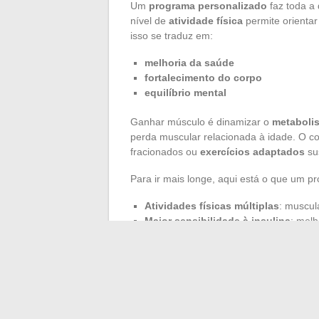
Um
programa personalizado
faz toda a 
nível de
atividade física
permite orientar
isso se traduz em:
melhoria da saúde
fortalecimento do
corpo
equilíbrio mental
Ganhar músculo é dinamizar o
metaboli
perda muscular relacionada à idade. O c
fracionados ou
exercícios adaptados
su
Para ir mais longe, aqui está o que um p
Atividades físicas múltiplas
: muscula
Maior sensibilidade à insulina
: melh
Articulações e postura mais sólidas
A personalização, seja optando por um c
um suporte individual, acelera os progres
dorme-se melhor, gerencia-se melhor o es
na França agora responde a uma busca gl