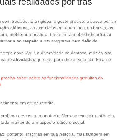
quais realidades por trás
 com tradição. É a rigidez, o gesto preciso, a busca por um
ção clássica
, os exercícios em aparelhos, as barras, os
utura, melhorar a postura, trabalhar a mobilidade articular,
strutor e no respeito a um programa bem definido.
ergia nova. Aqui, a diversidade se destaca: música alta,
gama de
atividades
que não para de se expandir. Fala-se
precisa saber sobre as funcionalidades gratuitas do
r
lecimento em grupo restrito
eral, mas recusa a monotonia. Vem-se esculpir a silhueta,
, tudo mantendo um aspecto lúdico e social.
stão, portanto, inscritas em sua história, mas também em