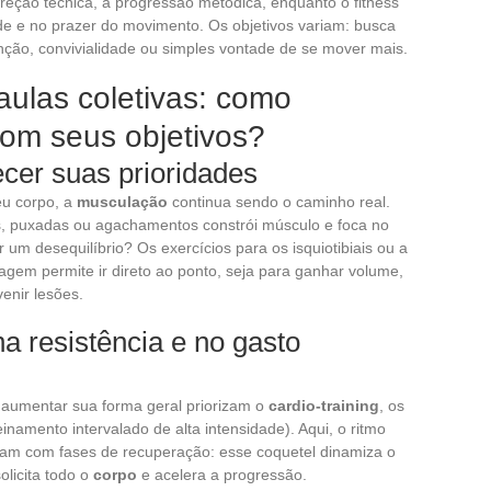
orreção técnica, a progressão metódica, enquanto o fitness
ade e no prazer do movimento. Os objetivos variam: busca
nção, convivialidade ou simples vontade de se mover mais.
aulas coletivas: como
com seus objetivos?
ecer suas prioridades
eu corpo, a
musculação
continua sendo o caminho real.
s, puxadas ou agachamentos constrói músculo e foca no
ir um desequilíbrio? Os exercícios para os isquiotibiais ou a
agem permite ir direto ao ponto, seja para ganhar volume,
enir lesões.
na resistência e no gasto
 aumentar sua forma geral priorizam o
cardio-training
, os
einamento intervalado de alta intensidade). Aqui, o ritmo
rnam com fases de recuperação: esse coquetel dinamiza o
olicita todo o
corpo
e acelera a progressão.