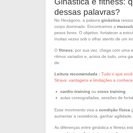
Ginástica e fitness: 
dessas palavras?
No Hexágono, a palavra
ginástica
ressoa
corpo dominado. Encontramos a
muscula
pesos livres. O objetivo: fortalecer a estr
muitas vezes sob o olhar atento de um in
O
fitness
, por sua vez, chega com uma en
ritmos variados e, acima de tudo, uma 
de:
Leitura recomendada :
Tudo o que você 
Strava: vantagens e limitações a conhece
cardio-training
ou
cross training
aulas coreografadas, sessões de forta
Esse movimento visa a
condição física
g
aumentar a resistência, ganhar agilidade
As diferenças entre ginástica e fitness e