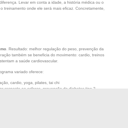
diferença. Levar em conta a idade, a história médica ou o
 o treinamento onde ele será mais eficaz. Concretamente,
smo
. Resultado: melhor regulação do peso, prevenção da
oração também se beneficia do movimento: cardio, treinos
stentam a saúde cardiovascular.
rograma variado oferece:
ção, cardio, yoga, pilates, tai chi
or resposta ao esforço, prevenção do diabetes tipo 2
: menos lesões, costas fortalecidas
ircuito training, um acompanhamento em
aula coletiva
ou
sos. Os efeitos vão além da simples transformação física:
tresse, recupera-se energia. A oferta de
tipos de fitness
obal: a de um equilíbrio duradouro, onde o
corpo
e a