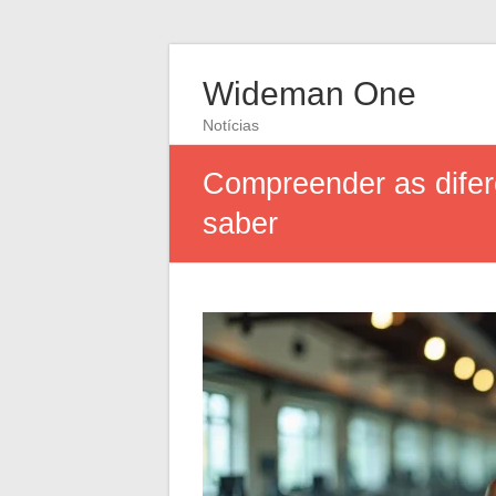
Wideman One
Notícias
Compreender as difere
saber