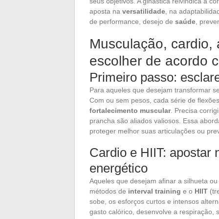
seus objetivos. A ginástica reivindica a c
aposta na
versatilidade
, na adaptabilid
de performance, desejo de
saúde
, preve
Musculação, cardio, 
escolher de acordo 
Primeiro passo: esclar
Para aqueles que desejam transformar s
Com ou sem pesos, cada série de flexõe
fortalecimento muscular
. Precisa corrig
prancha são aliados valiosos. Essa abord
proteger melhor suas articulações ou prev
Cardio e HIIT: apostar 
energético
Aqueles que desejam afinar a silhueta ou
métodos de
interval training
e o
HIIT
(tr
sobe, os esforços curtos e intensos alte
gasto calórico, desenvolve a respiração, s