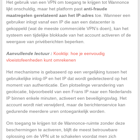
Het gebruik van een VPN om toegang te krijgen tot Wannonce
lijkt onschuldig, maar het platform past
anti-fraude
maatregelen gerelateerd aan het IP-adres
toe. Wanneer een
gebruiker inlogt vanaf een IP die aan een datacenter is
gekoppeld (wat de meeste commerciële VPN’s doen), kan het
systeem een tijdelijke blokkade van het account activeren of de
weergave van privéberichten beperken.
Aanvullende lectuur :
Kooktip: hoe je eenvoudig
vloeistofeenheden kunt omrekenen
Het mechanisme is gebaseerd op een vergelijking tussen het
gebruikelijke inlog-IP en het IP dat wordt gedetecteerd op het
moment van authenticatie. Een plotselinge verandering van
geolocatie, bijvoorbeeld van een Frans IP naar een Nederlands
IP binnen enkele minuten, activeert een beveiligingsvlag. Het
account wordt niet verwijderd, maar de berichtenservice kan
gedurende meerdere uren ontoegankelijk worden.
Om toegang te krijgen tot de Wannonce-ruimte zonder deze
beschermingen te activeren, blijft de meest betrouwbare
oplossing om de VPN uit te schakelen voordat men zich