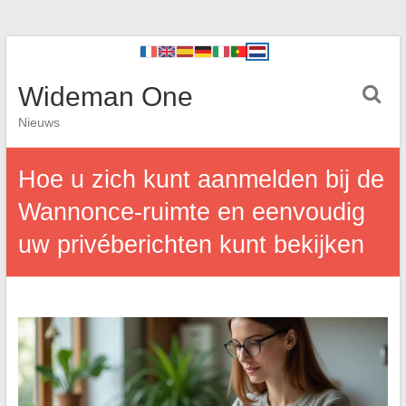
Wideman One
Nieuws
Hoe u zich kunt aanmelden bij de
Wannonce-ruimte en eenvoudig
uw privéberichten kunt bekijken