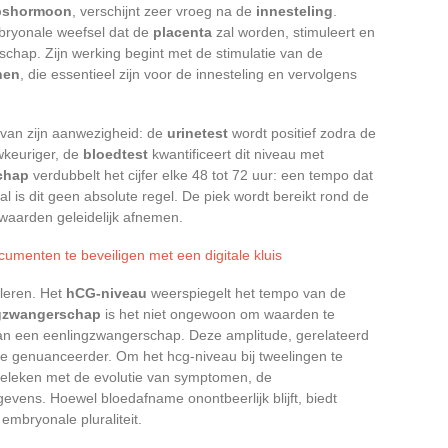
pshormoon
, verschijnt zeer vroeg na de
innesteling
.
mbryonale weefsel dat de
placenta
zal worden, stimuleert en
chap. Zijn werking begint met de stimulatie van de
nen
, die essentieel zijn voor de innesteling en vervolgens
van zijn aanwezigheid: de
urinetest
wordt positief zodra de
wkeuriger, de
bloedtest
kwantificeert dit niveau met
chap
verdubbelt het cijfer elke 48 tot 72 uur: een tempo dat
al is dit geen absolute regel. De piek wordt bereikt rond de
aarden geleidelijk afnemen.
umenten te beveiligen met een digitale kluis
oleren. Het
hCG-niveau
weerspiegelt het tempo van de
gzwangerschap
is het niet ongewoon om waarden te
van een eenlingzwangerschap. Deze amplitude, gerelateerd
e genuanceerder. Om het hcg-niveau bij tweelingen te
rgeleken met de evolutie van symptomen, de
ens. Hoewel bloedafname onontbeerlijk blijft, biedt
 embryonale pluraliteit.