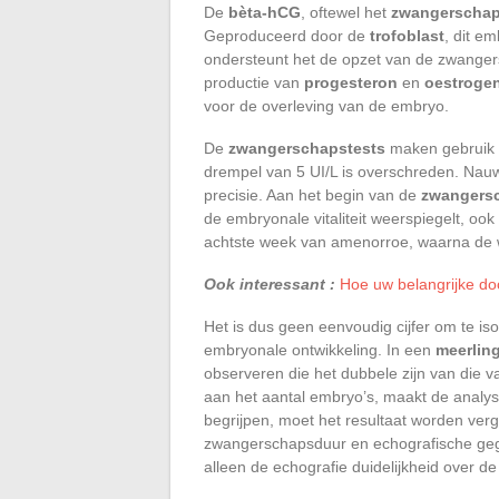
De
bèta-hCG
, oftewel het
zwangerscha
Geproduceerd door de
trofoblast
, dit e
ondersteunt het de opzet van de zwangers
productie van
progesteron
en
oestroge
voor de overleving van de embryo.
De
zwangerschapstests
maken gebruik 
drempel van 5 UI/L is overschreden. Nau
precisie. Aan het begin van de
zwangers
de embryonale vitaliteit weerspiegelt, ook 
achtste week van amenorroe, waarna de w
Ook interessant :
Hoe uw belangrijke doc
Het is dus geen eenvoudig cijfer om te is
embryonale ontwikkeling. In een
meerlin
observeren die het dubbele zijn van die 
aan het aantal embryo’s, maakt de analys
begrijpen, moet het resultaat worden ve
zwangerschapsduur en echografische gegev
alleen de echografie duidelijkheid over de