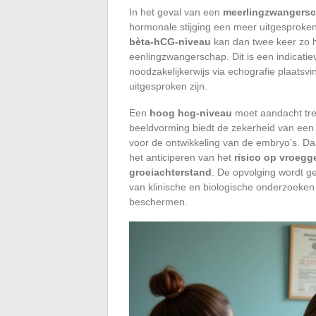
In het geval van een
meerlingzwangers
hormonale stijging een meer uitgesproken 
bèta-hCG-niveau
kan dan twee keer zo h
eenlingzwangerschap. Dit is een indicatie
noodzakelijkerwijs via echografie plaatsvi
uitgesproken zijn.
Een
hoog hcg-niveau
moet aandacht trek
beeldvorming biedt de zekerheid van ee
voor de ontwikkeling van de embryo’s. Daar
het anticiperen van het
risico op vroegg
groeiachterstand
. De opvolging wordt g
van klinische en biologische onderzoeke
beschermen.