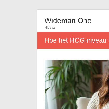
Wideman One
Nieuws
Hoe het HCG-niveau t