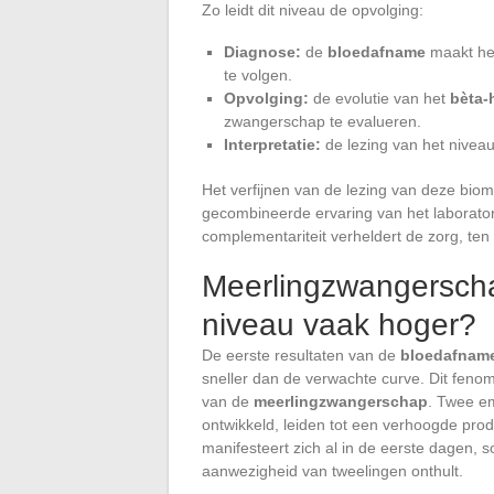
Zo leidt dit niveau de opvolging:
Diagnose:
de
bloedafname
maakt het
te volgen.
Opvolging:
de evolutie van het
bèta-
zwangerschap te evalueren.
Interpretatie:
de lezing van het niveau 
Het verfijnen van de lezing van deze biom
gecombineerde ervaring van het laborat
complementariteit verheldert de zorg, ten 
Meerlingzwangerscha
niveau vaak hoger?
De eerste resultaten van de
bloedafnam
sneller dan de verwachte curve. Dit feno
van de
meerlingzwangerschap
. Twee em
ontwikkeld, leiden tot een verhoogde pro
manifesteert zich al in de eerste dagen, 
aanwezigheid van tweelingen onthult.