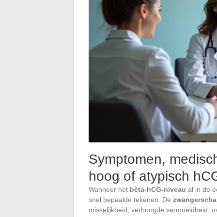
Symptomen, medische
hoog of atypisch hC
Wanneer het
bèta-hCG-niveau
al in de 
snel bepaalde tekenen. De
zwangersch
misselijkheid, verhoogde vermoeidheid, 