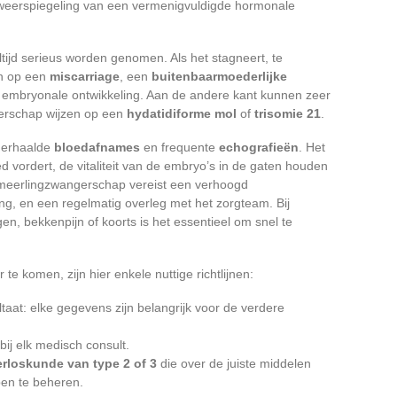
en weerspiegeling van een vermenigvuldigde hormonale
tijd serieus worden genomen. Als het stagneert, te
en op een
miscarriage
, een
buitenbaarmoederlijke
e embryonale ontwikkeling. Aan de andere kant kunnen zeer
erschap wijzen op een
hydatidiforme mol
of
trisomie 21
.
herhaalde
bloedafnames
en frequente
echografieën
. Het
 vordert, de vitaliteit van de embryo’s in de gaten houden
 meerlingzwangerschap vereist een verhoogd
ng, en een regelmatig overleg met het zorgteam. Bij
n, bekkenpijn of koorts is het essentieel om snel te
e komen, zijn hier enkele nuttige richtlijnen:
aat: elke gegevens zijn belangrijk voor de verdere
ij elk medisch consult.
erloskunde van type 2 of 3
die over de juiste middelen
pen te beheren.