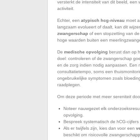
versterkt de intensiteit van dit beeld, e
activiteit.
Echter, een
atypisch hcg-niveau
moet al
langzaam evolueert of daalt, kan dit wijz
zwangerschap
of een stopzetting van d
hoge waarden buiten een meerlingzwang
De
medische opvolging
berust dan op 
doel: controleren of de zwangerschap goed
en de zorg indien nodig aanpassen. Een
consultatietempo, soms een thuismonitori
ongebruikelijke symptomen zoals bloedinge
raadplegen.
Om deze periode met meer sereniteit door t
Noteer nauwgezet elk onderzoeksresult
opvolging.
Bespreek systematisch de hCG-cijfers b
Als er twijfels zijn, kies dan voor een
v
beschikt om risicovolle zwangerschap