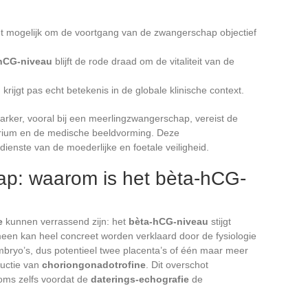
 mogelijk om de voortgang van de zwangerschap objectief
hCG-niveau
blijft de rode draad om de vitaliteit van de
krijgt pas echt betekenis in de globale klinische context.
arker, vooral bij een meerlingzwangerschap, vereist de
orium en de medische beeldvorming. Deze
dienste van de moederlijke en foetale veiligheid.
p: waarom is het bèta-hCG-
e
kunnen verrassend zijn: het
bèta-hCG-niveau
stijgt
meen kan heel concreet worden verklaard door de fysiologie
bryo’s, dus potentieel twee placenta’s of één maar meer
ductie van
choriongonadotrofine
. Dit overschot
soms zelfs voordat de
daterings-echografie
de