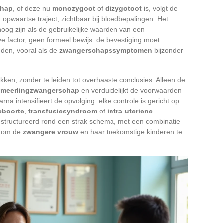
chap
, of deze nu
monozygoot
of
dizygotoot
is, volgt de
opwaartse traject, zichtbaar bij bloedbepalingen. Het
oog zijn als de gebruikelijke waarden van een
ve factor, geen formeel bewijs: de bevestiging moet
nden, vooral als de
zwangerschapssymptomen
bijzonder
ken, zonder te leiden tot overhaaste conclusies. Alleen de
n
meerlingzwangerschap
en verduidelijkt de voorwaarden
na intensifieert de opvolging: elke controle is gericht op
eboorte
,
transfusiesyndroom
of
intra-uteriene
estructureerd rond een strak schema, met een combinatie
n om de
zwangere vrouw
en haar toekomstige kinderen te