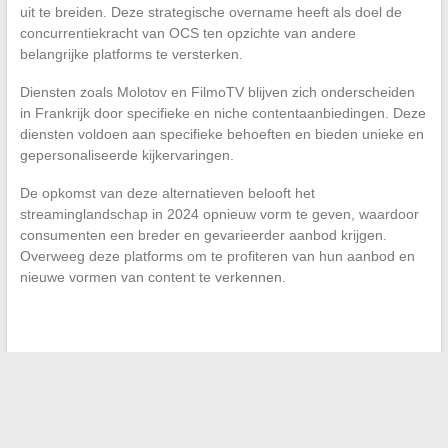
uit te breiden. Deze strategische overname heeft als doel de
concurrentiekracht van OCS ten opzichte van andere
belangrijke platforms te versterken.
Diensten zoals Molotov en FilmoTV blijven zich onderscheiden
in Frankrijk door specifieke en niche contentaanbiedingen. Deze
diensten voldoen aan specifieke behoeften en bieden unieke en
gepersonaliseerde kijkervaringen.
De opkomst van deze alternatieven belooft het
streaminglandschap in 2024 opnieuw vorm te geven, waardoor
consumenten een breder en gevarieerder aanbod krijgen.
Overweeg deze platforms om te profiteren van hun aanbod en
nieuwe vormen van content te verkennen.
←
De beste opties om legaal tv-streaming te kijken
De beste sites om sociale huisvesting in Frankrijk te vinden
→