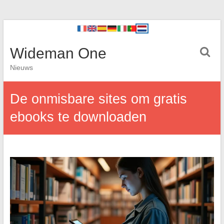
Wideman One
Nieuws
De onmisbare sites om gratis
ebooks te downloaden