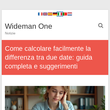
Wideman One
Notizie
Come calcolare facilmente la
differenza tra due date: guida
completa e suggerimenti