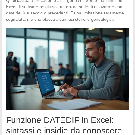
Qualsiasi data precedente al 1° gennaio 1900 è fuori limiti per
Excel. Il software restituisce un errore se tenti di lavorare con
date del XIX secolo o precedenti. È una limitazione raramente
segnalata, ma che blocca alcuni usi storici o genealogici.
Funzione DATEDIF in Excel:
sintassi e insidie da conoscere