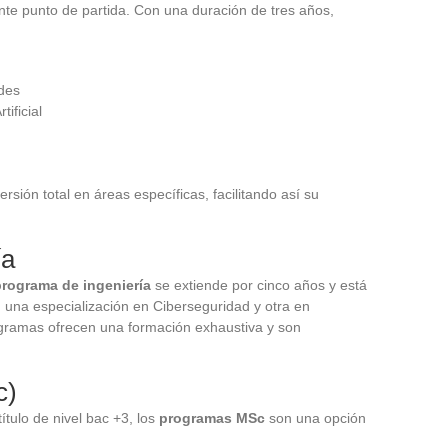
te punto de partida. Con una duración de tres años,
des
tificial
sión total en áreas específicas, facilitando así su
ía
programa de ingeniería
se extiende por cinco años y está
s, una especialización en Ciberseguridad y otra en
ogramas ofrecen una formación exhaustiva y son
c)
ítulo de nivel bac +3, los
programas MSc
son una opción