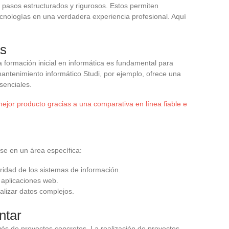
a pasos estructurados y rigurosos. Estos permiten
ecnologías en una verdadera experiencia profesional. Aquí
as
formación inicial en informática es fundamental para
ntenimiento informático Studi, por ejemplo, ofrece una
senciales.
ejor producto gracias a una comparativa en línea fiable e
se en un área específica:
ridad de los sistemas de información.
 aplicaciones web.
nalizar datos complejos.
ntar
vés de proyectos concretos. La realización de proyectos