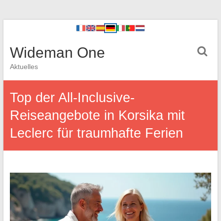
Wideman One
Aktuelles
Top der All-Inclusive-
Reiseangebote in Korsika mit
Leclerc für traumhafte Ferien