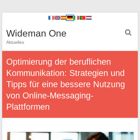
Wideman One
Aktuelles
Optimierung der beruflichen
Kommunikation: Strategien und
Tipps für eine bessere Nutzung
von Online-Messaging-
Plattformen