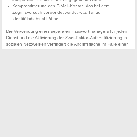
Kompromittierung des E-Mail-Kontos, das bei dem
Zugriffsversuch verwendet wurde, was Tür zu
Identitätsdiebstahl öffnet.
Die Verwendung eines separaten Passwortmanagers für jeden
Dienst und die Aktivierung der Zwei-Faktor-Authentifizierung in
sozialen Netzwerken verringert die Angriffsfläche im Falle einer
versehentlichen Kompromittierung.
Das Phänomen der PinkGeek-Leaks veranschaulicht einen
umfassenderen Mechanismus, bei dem die Neugier der
Internetnutzer direkt Netzwerke des Phishings finanziert. Die
versprochenen Dateien existieren selten, und wenn sie
existieren, birgt ihre Einsicht strafrechtliche Risiken. Die einzige
Information, die sicher in diesen Kreisen zirkuliert, sind die
persönlichen Daten der Besucher.
←
So verbinden Sie sich mit dem Wannonce-Bereich und