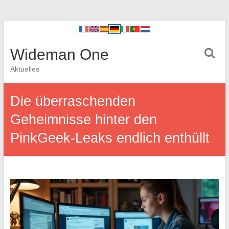
Wideman One
Aktuelles
Die überraschenden
Geheimnisse hinter den
PinkGeek-Leaks endlich enthüllt